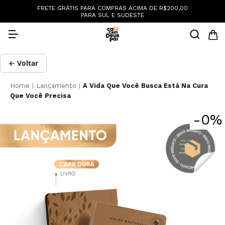
:
FRETE GRÁTIS PARA COMPRAS ACIMA DE R$200,00
PARA SUL E SUDESTE
← Voltar
Home
Lançamento
A Vida Que Você Busca Está Na Cura
|
|
Que Você Precisa
-
0
%