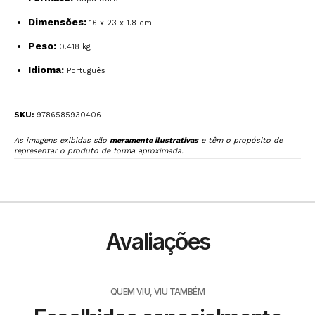
Dimensões:
16 x 23 x 1.8 cm
Peso:
0.418 kg
Idioma:
Português
SKU:
9786585930406
As imagens exibidas são
meramente ilustrativas
e têm o propósito de
representar o produto de forma aproximada.
Avaliações
QUEM VIU, VIU TAMBÉM