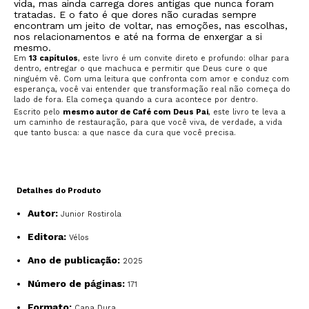
vida, mas ainda carrega dores antigas que nunca foram
tratadas. E o fato é que dores não curadas sempre
encontram um jeito de voltar, nas emoções, nas escolhas,
nos relacionamentos e até na forma de enxergar a si
mesmo.
Em
13 capítulos
, este livro é um convite direto e profundo: olhar para
dentro, entregar o que machuca e permitir que Deus cure o que
ninguém vê. Com uma leitura que confronta com amor e conduz com
esperança, você vai entender que transformação real não começa do
lado de fora. Ela começa quando a cura acontece por dentro.
Escrito pelo
mesmo autor de Café com Deus Pai
, este livro te leva a
um caminho de restauração, para que você viva, de verdade, a vida
que tanto busca: a que nasce da cura que você precisa.
Detalhes do Produto
Autor:
Junior Rostirola
Editora:
Vélos
Ano de publicação:
2025
Número de páginas:
171
Formato:
Capa Dura