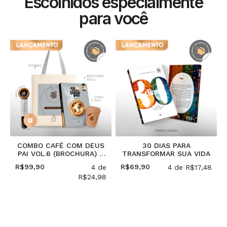
Escolhidos especialmente
para você
COMBO CAFÉ COM DEUS
30 DIAS PARA
PAI VOL.6 (BROCHURA) +
TRANSFORMAR SUA VIDA
ECOBAG + COPO (250ML)
R$99,90
R$69,90
3
4
de
4
de
R$17,48
R$24,98