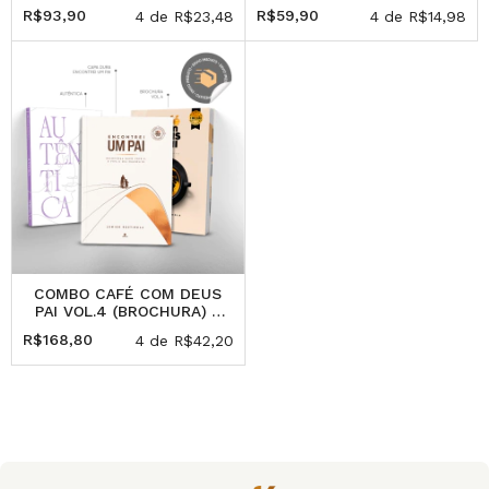
(400ML)
R$93,90
R$59,90
4
de
R$23,48
4
de
R$14,98
COMBO CAFÉ COM DEUS
PAI VOL.4 (BROCHURA) +
ENCONTREI UM PAI +
R$168,80
4
de
R$42,20
AUTÊNTICA