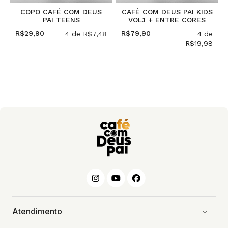
COPO CAFÉ COM DEUS
CAFÉ COM DEUS PAI KIDS
PAI TEENS
VOL.1 + ENTRE CORES
R$29,90
R$79,90
3
4
de
R$7,48
4
de
R$19,98
Atendimento