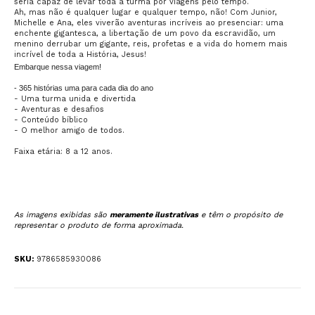
seria capaz de levar toda a turma por viagens pelo tempo.
Ah, mas não é qualquer lugar e qualquer tempo, não! Com Junior,
Michelle e Ana, eles viverão aventuras incríveis ao presenciar: uma
enchente gigantesca, a libertação de um povo da escravidão, um
menino derrubar um gigante, reis, profetas e a vida do homem mais
incrível de toda a História, Jesus!
Embarque nessa viagem!
- 365 histórias uma para cada dia do ano
- Uma turma unida e divertida
- Aventuras e desafios
- Conteúdo bíblico
- O melhor amigo de todos.
Faixa etária: 8 a 12 anos.
As imagens exibidas são
meramente ilustrativas
e têm o propósito de
representar o produto de forma aproximada.
SKU:
9786585930086