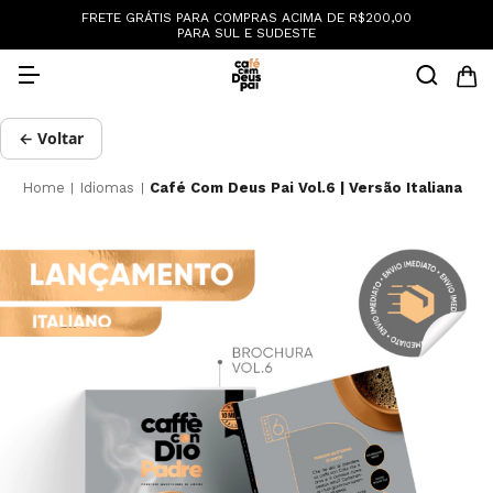
:
FRETE GRÁTIS PARA COMPRAS ACIMA DE R$200,00
PARA SUL E SUDESTE
← Voltar
Home
Idiomas
Café Com Deus Pai Vol.6 | Versão Italiana
|
|