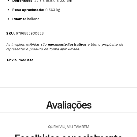
Dimensões:
22.5 x 15.5.0 x 2.0 cm
Peso aproximado:
0.563 kg
Idioma:
italiano
SKU:
9786585930628
As imagens exibidas são
meramente ilustrativas
e têm o propósito de
representar o produto de forma aproximada.
Envio imediato
Avaliações
QUEM VIU, VIU TAMBÉM