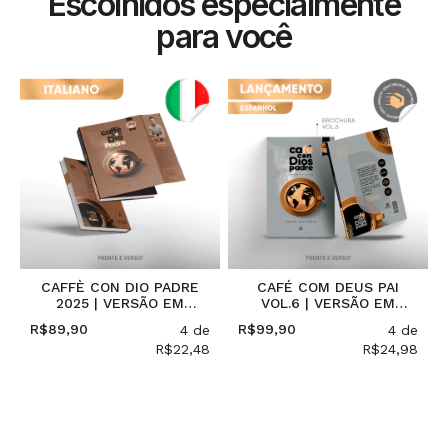
Escolhidos especialmente
para você
E
CAFFÈ CON DIO PADRE
CAFÉ COM DEUS PAI
2025 | VERSÃO EM
VOL.6 | VERSÃO EM
ITALIANO
ESPANHOL
R$89,90
R$99,90
e
4
de
4
de
8
R$22,48
R$24,98