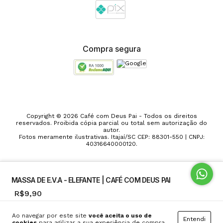
Compra segura
Copyright © 2026 Café com Deus Pai - Todos os direitos
reservados. Proibida cópia parcial ou total sem autorização do
autor.
Fotos meramente ilustrativas. Itajaí/SC CEP: 88301-550 | CNPJ:
40316640000120.
MASSA DE E.V.A - ELEFANTE | CAFÉ
COM DEUS PAI
MASSA DE E.V.A - ELEFANTE | CAFÉ COM DEUS PAI
R$9,90
R$9,90
Frete grátis
a partir de
R$500,00
Ao navegar por este site
você aceita o uso de
Entendi
cookies
para agilizar a sua experiência de compra.