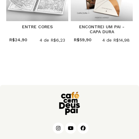
ENTRE CORES
ENCONTREI UM PAI -
M
CAPA DURA
R$24,90
R$59,90
8
4
de
R$6,23
4
de
R$14,98