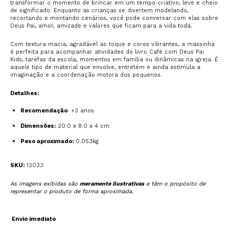
transformar o momento de brincar em um tempo criativo, leve e cheio
de significado. Enquanto as crianças se divertem modelando,
recortando e montando cenários, você pode conversar com elas sobre
Deus Pai, amor, amizade e valores que ficam para a vida toda.
Com textura macia, agradável ao toque e cores vibrantes, a massinha
é perfeita para acompanhar atividades do livro Café com Deus Pai
Kids, tarefas da escola, momentos em família ou dinâmicas na igreja. É
aquele tipo de material que envolve, entretém e ainda estimula a
imaginação e a coordenação motora dos pequenos.
Detalhes:
Recomendação
: +3 anos
Dimensões:
20.0 x 8.0 x 4 cm
Peso aproximado:
0.053kg
SKU:
13033
As imagens exibidas são
meramente ilustrativas
e têm o propósito de
representar o produto de forma aproximada.
Envio imediato