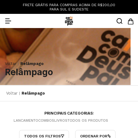
:
FRETE GRÁTIS PARA COMPRAS ACIMA DE R$200,00
PARA SUL E SUDESTE
Voltar
Relâmpago
|
Relâmpago
Voltar
Relâmpago
|
PRINCIPAIS CATEGORIAS:
LANCAMENTO
COMBOS
LIVROS
TODOS OS PRODUTOS
TODOS OS FILTROS
ORDENAR POR