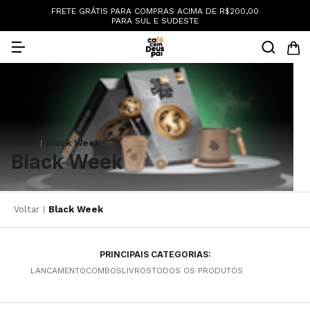
:
FRETE GRÁTIS PARA COMPRAS ACIMA DE R$200,00
PARA SUL E SUDESTE
Voltar
Black Week
|
Black Week
Voltar
Black Week
|
PRINCIPAIS CATEGORIAS:
LANCAMENTO
COMBOS
LIVROS
TODOS OS PRODUTOS