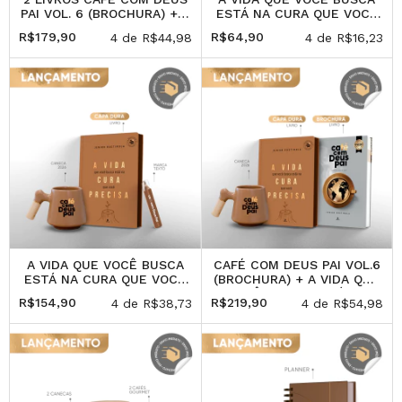
PAI VOL. 6 (BROCHURA) + 2
ESTÁ NA CURA QUE VOCÊ
COPOS
PRECISA + MARCA-TEXTO
R$179,90
R$64,90
4
de
R$44,98
4
de
R$16,23
A VIDA QUE VOCÊ BUSCA
CAFÉ COM DEUS PAI VOL.6
ESTÁ NA CURA QUE VOCÊ
(BROCHURA) + A VIDA QUE
PRECISA + CANECA +
VOCÊ BUSCA ESTÁ NA
R$154,90
R$219,90
4
de
R$38,73
4
de
R$54,98
MARCA-TEXTO
CURA QUE VOCÊ PRECISA
+ CANECA