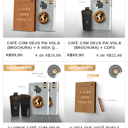
CAFÉ COM DEUS PAI VOL.6
CAFÉ COM DEUS PAI VOL.6
(BROCHURA) + A VIDA QUE
(BROCHURA) + COPO
VOCÊ BUSCA ESTÁ NA
R$99,90
R$89,90
4
de
R$24,98
4
de
R$22,48
CURA QUE VOCÊ PRECISA
2 LIVROS CAFÉ COM DEUS
A VIDA QUE VOCÊ BUSCA