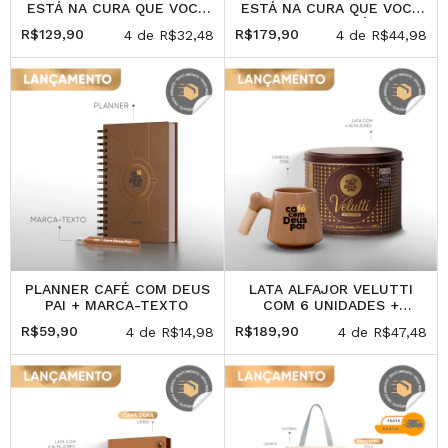
ESTÁ NA CURA QUE VOCÊ
ESTÁ NA CURA QUE VOCÊ
PRECISA + PLANNER +
PRECISA + CAFÉ COM
R$129,90
R$179,90
4
de
R$32,48
4
de
R$44,98
MARCA-TEXTO
DEUS PAI (BROCHURA)
VOL.6 + PLANNER
PLANNER CAFÉ COM DEUS
LATA ALFAJOR VELUTTI
PAI + MARCA-TEXTO
COM 6 UNIDADES +
CANECA
R$59,90
R$189,90
4
de
R$14,98
4
de
R$47,48