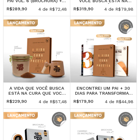
PAI VOL. 6 (BROCHURA) + 2
VOCÊ BUSCA ESTÁ NA
CANECAS
CURA QUE VOCÊ PRECISA |
R$289,90
R$319,90
4
de
R$72,48
4
de
R$79,98
FRETE GRÁTIS
A VIDA QUE VOCÊ BUSCA
ENCONTREI UM PAI + 30
ESTÁ NA CURA QUE VOCÊ
DIAS PARA TRANSFORMAR
PRECISA + CANECA 2026 +
SUA VIDA + A VIDA QUE
R$229,90
R$179,90
4
de
R$57,48
4
de
R$44,98
LATA DE CAFÉ
VOCÊ BUSCA ESTÁ NA
CURA QUE VOCÊ PRECISA