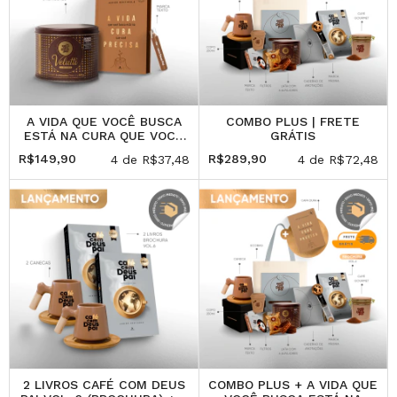
A VIDA QUE VOCÊ BUSCA
COMBO PLUS | FRETE
ESTÁ NA CURA QUE VOCÊ
GRÁTIS
PRECISA + LATA ALFAJOR
R$149,90
R$289,90
4
de
R$37,48
4
de
R$72,48
VELUTTI COM 6 UN +
MARCA-TEXTO
2 LIVROS CAFÉ COM DEUS
COMBO PLUS + A VIDA QUE